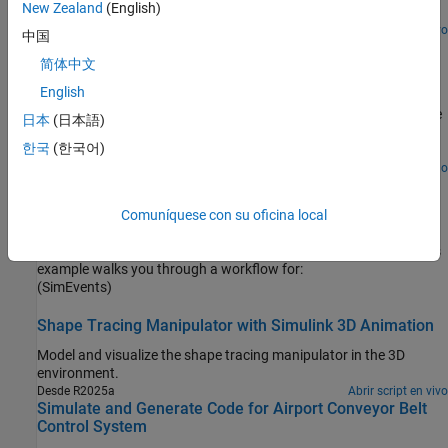
New Zealand
(English)
process with dead-time.
Abrir script en vivo
中国
Two Degree-of-Freedom PID Control for Setpoint
Tracking
简体中文
English
Regulate the speed of an electric motor using two degree-of-
freedom PID control with set-point weighting. This model uses the
日本
(日本語)
PID Controller (2DOF) block. The model changes the setpoint
한국
(한국어)
values between 60 and 30 rpm. To convert the units to rad/s for
use in the PID controller, the model uses a Signal Conversion block.
Abrir modelo
Job Scheduling and Resource Estimation for a
Manufacturing Plant
Comuníquese con su oficina local
Model a manufacturing plant. The plant consists of an assembly
line that processes jobs based on a pre-determined schedule. This
example walks you through a workflow for:
(SimEvents)
Shape Tracing Manipulator with Simulink 3D Animation
Model and visualize the shape tracing manipulator in the 3D
environment.
Desde R2025a
Abrir script en vivo
Simulate and Generate Code for Airport Conveyor Belt
Control System