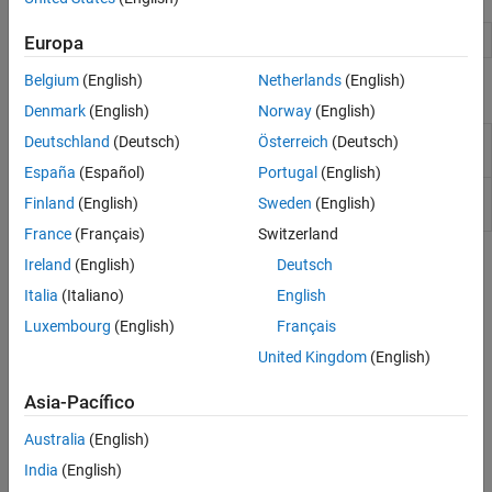
MATLAB Function
Include
MATLAB
code in
Simulink
models
Europa
Belgium
(English)
Netherlands
(English)
Objetos
Denmark
(English)
Norway
(English)
MATLAB
Function block
Deutschland
(Deutsch)
Österreich
(Deutsch)
MATLABFunctionConfiguration
property configuration
España
(Español)
Portugal
(English)
Stateflow
interface to
Stateflow.EMChart
Finland
(English)
Sweden
(English)
MATLAB
Function block
France
(Français)
Switzerland
Temas
Ireland
(English)
Deutsch
Italia
(Italiano)
English
Create MATLAB Function Block Variables
Luxembourg
(English)
Français
Use
MATLAB Function
block variables to modify data input to the
block, or to output modified data to the model.
United Kingdom
(English)
Set Properties for MATLAB Function Block Variables
Asia-Pacífico
Use the
Property Inspector
or the Model Explorer to define
Australia
(English)
properties of
MATLAB Function
block variable properties.
India
(English)