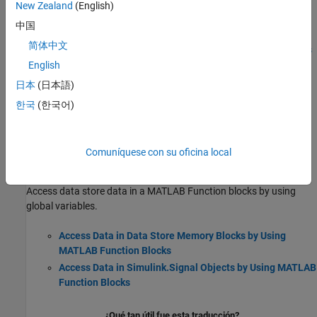
Specify Data Types of Variables in MATLAB Function
New Zealand
(English)
Blocks
中国
Specify Size of MATLAB Function Block Variables
简体中文
Declare Variable-Size MATLAB Function Block Variables
English
Add Enumerated Inputs, Outputs, and Parameters to a
MATLAB Function Block
日本
(日本語)
Access Workspace Data in MATLAB Function Blocks by Using
한국
(한국어)
Parameter Variables
®
Pass Simulink parameters and MATLAB
variables to a
MATLAB
Function
block.
Comuníquese con su oficina local
Access Data Store Data in MATLAB Function Blocks
Access data store data in a
MATLAB Function
blocks by using
global variables.
Access Data in Data Store Memory Blocks by Using
MATLAB Function Blocks
Access Data in Simulink.Signal Objects by Using MATLAB
Function Blocks
¿Qué tan útil fue esta traducción?