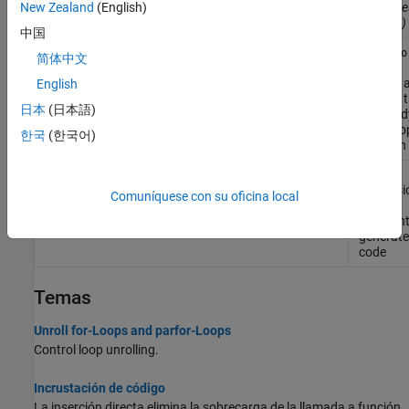
code
(De
New Zealand
(English)
R2024a)
中国
Unroll
coder.unroll
fo
简体中文
loop by
making 
English
copy of 
日本
(日本語)
loop bod
each loo
한국
(한국어)
iteration
Fold
coder.const
expressi
Comuníquese con su oficina local
into
constant
generat
code
Temas
Unroll for-Loops and parfor-Loops
Control loop unrolling.
Incrustación de código
La inserción directa elimina la sobrecarga de la llamada a función