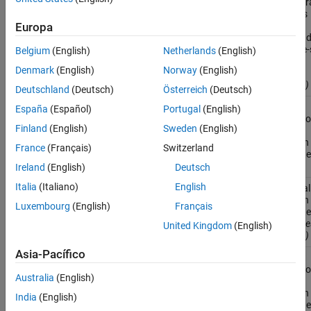
configur
settings
allow
Europa
unbound
variable-
Belgium
(English)
Netherlands
(English)
arrays
Denmark
(English)
Norway
(English)
(Desde
R2024a)
Deutschland
(Deutsch)
Österreich
(Deutsch)
Control
coder.inline
España
(Español)
Portugal
(English)
inlining o
Finland
(English)
Sweden
(English)
current
function 
France
(Français)
Switzerland
generat
code
Ireland
(English)
Deutsch
Italia
(Italiano)
English
Inline cal
coder.inlineCall
function 
Luxembourg
(English)
Français
generat
code
(De
United Kingdom
(English)
R2024a)
Asia-Pacífico
Prevent
coder.nonInlineCall
inlining o
Australia
(English)
called
function 
India
(English)
generat