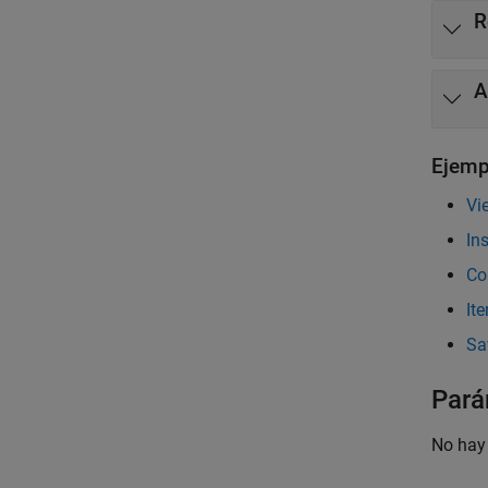
R
A
Ejemp
Vi
In
Co
It
Sa
Pará
No hay 