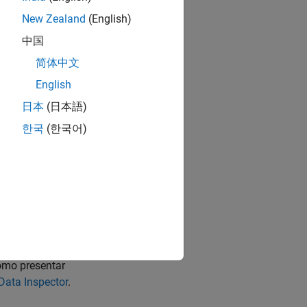
 from Workspace
New Zealand
(English)
中国
datos en
简体中文
un archivo. Puede
datos de
English
agrama del modelo,
日本
(日本語)
tener más
한국
(한국어)
ave Simulation
ejes de gráficas
ar los datos.
, mapa,
ómo presentar
Data Inspector
.