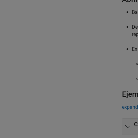
Ba
De
re
En
Ejem
expand
C