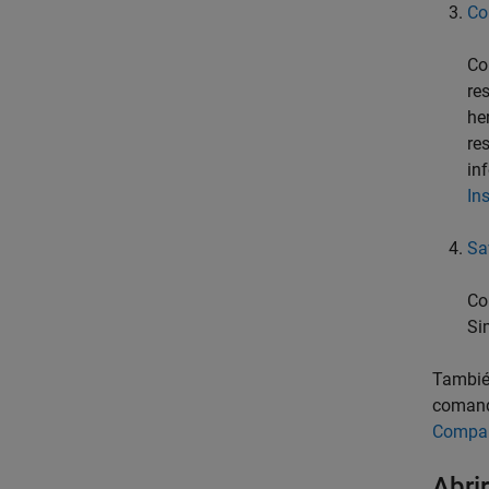
Co
Co
re
he
re
in
In
Sa
Co
Si
También
comand
Compar
Abri