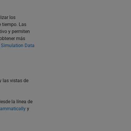
izar los
e tiempo. Las
tivo y permiten
a obtener más
 Simulation Data
 las vistas de
esde la línea de
rammatically
y