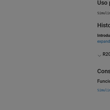
Uso 
Simuli
Hist
Introd
expand
R2
Cons
Funci
Simuli