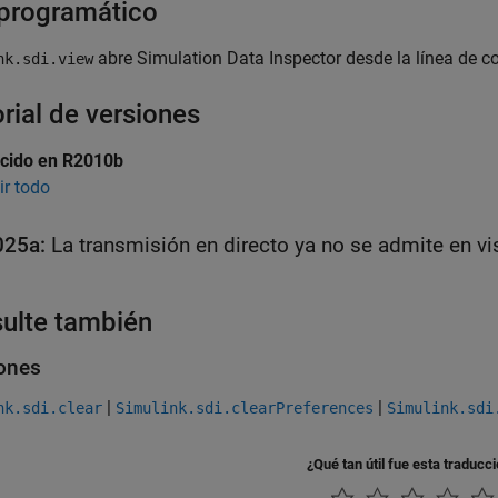
programático
abre Simulation Data Inspector desde la línea de
nk.sdi.view
orial de versiones
ucido en R2010b
ir todo
025a:
La transmisión en directo ya no se admite en v
ulte también
ones
|
|
nk.sdi.clear
Simulink.sdi.clearPreferences
Simulink.sdi
¿Qué tan útil fue esta traducc