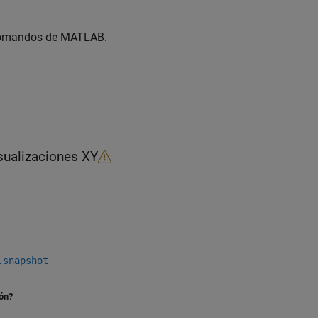
 comandos de MATLAB.
isualizaciones XY
.snapshot
ión?