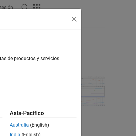
 sesión
Respuestas
 e iterar diseños de modelo
tas de productos y servicios
.
e series
Asia-Pacífico
o de ejemplo
lo de diseño:
Australia
(English)
India
(English)