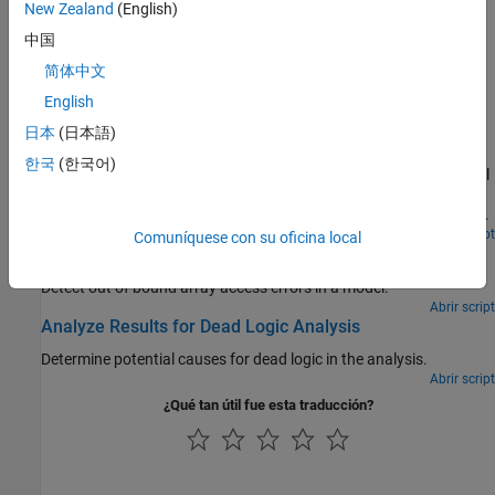
New Zealand
(English)
Identifique errores lógicos en el modelo utilizando detección de
lógica fallida
中国
简体中文
Ejemplos destacados
English
Detect Integer Overflow Errors
日本
(日本語)
Detect integer overflow errors in a model by using design error
한국
(한국어)
detection analysis. Simulink® Design Verifier™ identifies the model
constructs that may result in integer overflows and then either
proves that the integer overflow cannot occur during simulation or
generates test cases that demonstrates the integer overflow error.
Abrir script
Comuníquese con su oficina local
Detect Out of Bound Array Access Example Model
Detect out of bound array access errors in a model.
Abrir script
Analyze Results for Dead Logic Analysis
Determine potential causes for dead logic in the analysis.
Abrir script
¿Qué tan útil fue esta traducción?