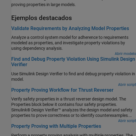
proving properties in large models.
Ejemplos destacados
Validate Requirements by Analyzing Model Properties
Analyze a control system model for adherence to requirements
modeled as properties, and investigate property violations by
using dependency analysis.
Abrir modelo
Find and Debug Property Violation Using Simulink Design
Verifier
Use Simulink Design Verifier to find and debug property violation in
model.
Abrir script
Property Proving Workflow for Thrust Reverser
Verify safety properties in a thrust reverser design model. The
Properties block below it contains four safety properties.
Simulink® Design Verifier™ analyzes the design model and safety
properties to prove correctness or to identify counterexamples.
The use of model referencing eliminates the need to add
Abrir script
Property Proving with Multiple Properties
verification content to the design model, allowing the verification
content to exist independently from the design.
Perform a property proving analysis with multiple properties. The