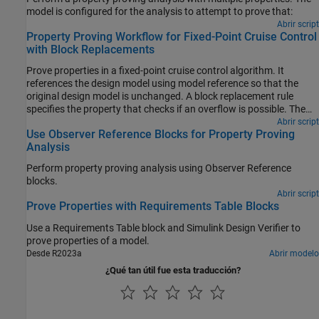
model is configured for the analysis to attempt to prove that:
Abrir script
Property Proving Workflow for Fixed-Point Cruise Control
with Block Replacements
Prove properties in a fixed-point cruise control algorithm. It
references the design model using model reference so that the
original design model is unchanged. A block replacement rule
specifies the property that checks if an overflow is possible. The
verification subsystem specifies an assumption on the range of
Abrir script
Use Observer Reference Blocks for Property Proving
the speed input during property proving. This model configures
Analysis
Simulink® Design Verifier™ to apply a block replacement to the
Sum block that feeds the outport of the fixed-point PI Controller in
Perform property proving analysis using Observer Reference
the referenced model and return a counterexample that
blocks.
demonstrates an overflow.
Abrir script
Prove Properties with Requirements Table Blocks
Use a
Requirements Table
block and
Simulink Design Verifier
to
prove properties of a model.
Desde R2023a
Abrir modelo
¿Qué tan útil fue esta traducción?