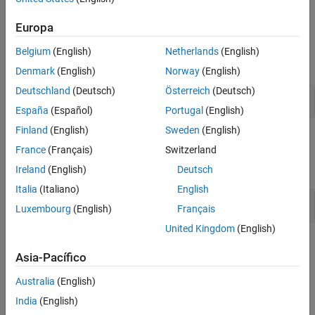
propiedades y, luego,
Prove Properties in a Model
.
Europa
Bloques
Belgium
(English)
Netherlands
(English)
expandir todo
Denmark
(English)
Norway
(English)
Deutschland
(Deutsch)
Österreich
(Deutsch)
Verificar requisitos de diseño
España
(Español)
Portugal
(English)
Finland
(English)
Sweden
(English)
Funciones
France
(Français)
Switzerland
expandir todo
Ireland
(English)
Deutsch
Italia
(Italiano)
English
Verificar requisitos de diseño
Luxembourg
(English)
Français
United Kingdom
(English)
Temas
Asia-Pacífico
Comenzar aquí
Australia
(English)
Prove Model Properties
India
(English)
Workflow and techniques for proving model properties.