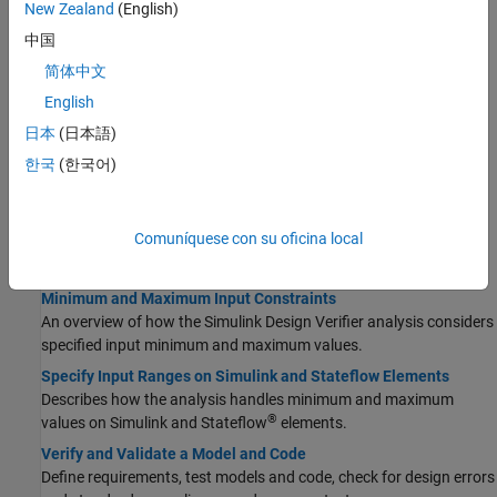
New Zealand
(English)
Prove Properties in a Model
中国
Prove model properties that you specify using a Proof Objective
block.
简体中文
Use Parameter Table to Find Constraints
English
An example of how to specify parameters as variables for
日本
(日本語)
analysis.
한국
(한국어)
Specify Signal Ranges
Specify the minimum and maximum value that a signal can attain
during simulation. Fully specify your design and optimize data
Comuníquese con su oficina local
types and the generated code by specifying the minimum and
maximum value that a signal can attain during simulation.
Minimum and Maximum Input Constraints
An overview of how the
Simulink Design Verifier
analysis considers
specified input minimum and maximum values.
Specify Input Ranges on Simulink and Stateflow Elements
Describes how the analysis handles minimum and maximum
®
values on Simulink and Stateflow
elements.
Verify and Validate a Model and Code
Define requirements, test models and code, check for design errors