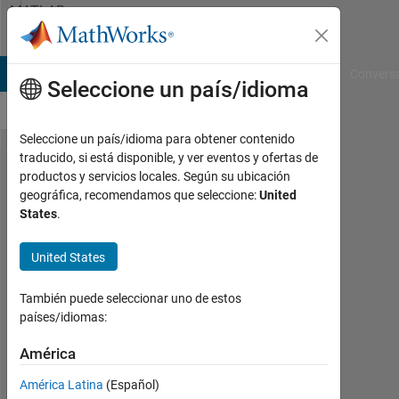
Saltar al contenido
MATLAB
Answers
B Answers
File Exchange
Cody
AI Chat Playground
Convers
Seleccione un país/idioma
Seleccione un país/idioma para obtener contenido
traducido, si está disponible, y ver eventos y ofertas de
identity
productos y servicios locales. Según su ubicación
geográfica, recomendamos que seleccione:
United
matrix
States
.
nth
order
United States
También puede seleccionar uno de estos
Jasneet
países/idiomas:
Singh
19
América
Mzo.
2021
América Latina
(Español)