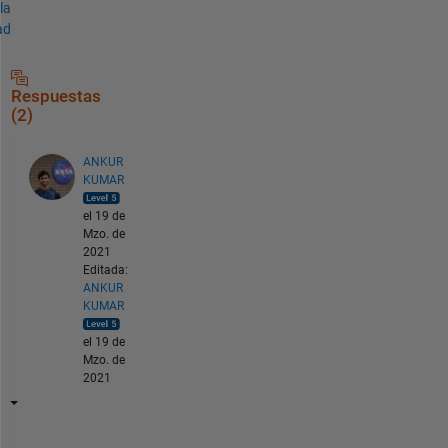
la
ad
Respuestas
(2)
ANKUR
KUMAR
el 19 de
Mzo. de
2021
Editada:
ANKUR
KUMAR
el 19 de
Mzo. de
2021