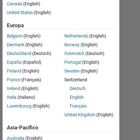
2
Canada
(English)
Respuestas
United States
(English)
Actualizado
Europa
a las 27
Belgium
(English)
Netherlands
(English)
Feb. 2022
1 Visualización
Denmark
(English)
Norway
(English)
(30 días)
Deutschland
(Deutsch)
Österreich
(Deutsch)
España
(Español)
Portugal
(English)
Finland
(English)
Sweden
(English)
France
(Français)
Switzerland
Ireland
(English)
Deutsch
Italia
(Italiano)
English
Luxembourg
(English)
Français
United Kingdom
(English)
n 
Asia-Pacífico
= 
[
Australia
(English)