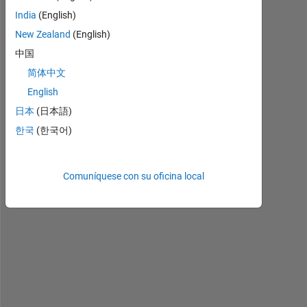
1
India
(English)
:
New Zealand
(English)
1
:
中国
2
简体中文
0
English
]
;
日本
(日本語)
한국
(한국어)
M
=
e
Comuníquese con su oficina local
y
e
(
n
)
.
*
0
.