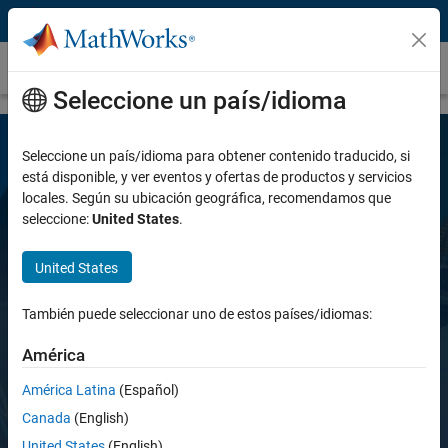
Saltar al contenido
Sensor Fusion and Tracking Toolbox
Seleccione un país/idioma
Seleccione un país/idioma para obtener contenido traducido, si
está disponible, y ver eventos y ofertas de productos y servicios
locales. Según su ubicación geográfica, recomendamos que
seleccione:
United States
.
United States
Sensor Fusion and Tracking Toolbox
También puede seleccionar uno de estos países/idiomas:
Diseñe, simule y pruebe sistemas de
América
seguimiento y posicionamiento
América Latina
(Español)
multisensoriales
Canada
(English)
United States
(English)