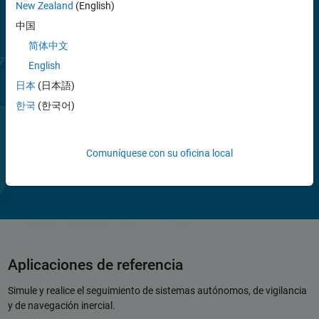
New Zealand
(English)
sensores. La toolbox también ofrece rastreadores multiobjeto y
filtros de estimación para evaluar y validar varias arquitecturas de
中国
fusión utilizando métricas de rendimiento de seguimiento como
简体中文
OSPA y GOSPA.
English
Para prototipado rápido, aceleración de simulaciones y despliegue, la
日本
(日本語)
toolbox admite la generación de código C/C++.
한국
(한국어)
Vea
Comuníquese con su oficina local
Du
2:49
el
Aplicaciones de referencia
vídeo
Simule y realice el seguimiento de sistemas autónomos, de vigilancia
y de navegación inercial.