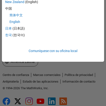
New Zealand
(English)
Explorar productos
中国
简体中文
Probar o comprar
English
Aprender a utilizar
日本
(日本語)
한국
(한국어)
Obtener soporte
Acerca de MathWorks
Comuníquese con su oficina local
Seleccione un país/idioma
América Latina
Centro de confianza
Marcas comerciales
Política de privacidad
Antipiratería
Estado de las aplicaciones
Información de contacto
© 1994-2026 The MathWorks, Inc.