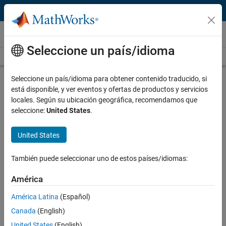
Saltar al contenido
Vídeos
Seleccione un país/idioma
Videos Home
Search
Play
Vi
10:10
Seleccione un país/idioma para obtener contenido traducido, si
está disponible, y ver eventos y ofertas de productos y servicios
Description
locales. Según su ubicación geográfica, recomendamos que
seleccione:
United States
.
Video
Our Views | MATLAB and Simulink
Basics
United States
From the series:
MATLAB and Simulink Basics
También puede seleccionar uno de estos países/idiomas:
Published: 19 Feb 2016
América
América Latina
(Español)
Canada
(English)
Related Resources
United States
(English)