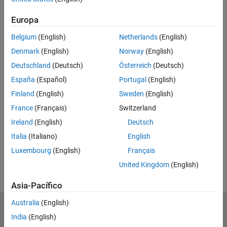
Feedback
Europa
UP NEXT:
Belgium
(English)
Netherlands
(English)
Denmark
(English)
Norway
(English)
Versioning Simulink Projects with
Git
Deutschland
(Deutsch)
Österreich
(Deutsch)
España
(Español)
Portugal
(English)
Finland
(English)
Sweden
(English)
34:04
Video length is 34:04
France
(Français)
Switzerland
View full series
(8 Videos)
Ireland
(English)
Deutsch
Italia
(Italiano)
English
RELATED VIDEOS
Luxembourg
(English)
Français
View more related videos
United Kingdom
(English)
Asia-Pacífico
Australia
(English)
MathWorks
India
(English)
Accelerating the pace of engineering and science