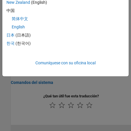
the settings folder.
New Zealand
(English)
中国
Import Settings from Other Releases
简体中文
Import settings from a release up to three releases immediately
preceding the one you are starting up.
English
日本
(日本語)
Manage Windows in MATLAB Online
한국
(한국어)
Pop out, pin, collapse, minimize, maximize, and close windows in
MATLAB Online™
.
Información relacionada
Comuníquese con su oficina local
Accesibilidad
Comandos del sistema
¿Qué tan útil fue esta traducción?