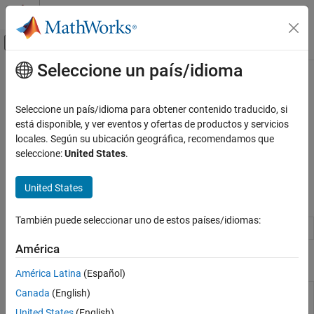
Saltar al contenido
Centro de ayuda de MATLAB
Mostrar/ocultar menú de navegación
Seleccione un país/idioma
Contenido principal
Inicio de Documentación
Escritorio
MATLAB
Seleccione un país/idioma para obtener contenido traducido, si
Entorno y configuración
Apariencia del escritorio, fuentes, colores e idiomas
está disponible, y ver eventos y ofertas de productos y servicios
®
Para personalizar el escritorio de MATLAB
, optimice el diseño,
locales. Según su ubicación geográfica, recomendamos que
Categoría
defina atajos de teclado y configure el color, la fuente y otras
seleccione:
United States
.
Iniciar y cerrar
preferencias del escritorio.
Escritorio
United States
Complementos
Funciones
Plataforma y licencia
También puede seleccionar uno de estos países/idiomas:
Comandos del sistema
Folder containing settings and layout files
prefdir
Internacionalización
América
Herramientas
Accesibilidad
América Latina
(Español)
Ayuda y soporte
Settings
Open Settings window to view and change
Canada
(English)
Window
settings
United States
(English)