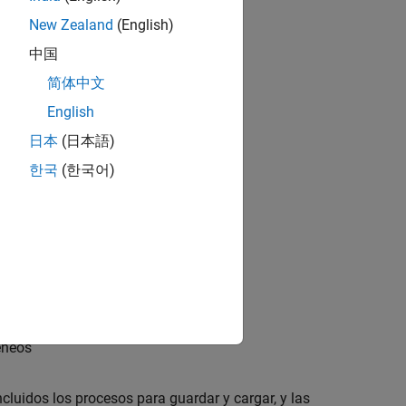
New Zealand
(English)
中国
简体中文
English
日本
(日本語)
한국
(한국어)
éneos
ncluidos los procesos para guardar y cargar, y las