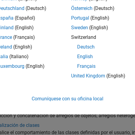
e Object-Oriented Design
Deutschland
(Deutsch)
Österreich
(Deutsch)
na clase simple
España
(Español)
Portugal
(English)
ents of a Class
inland
(English)
Sweden
(English)
f Classes in MATLAB
rance
(Français)
Switzerland
ison of MATLAB and Other OO Languages
reland
(English)
Deutsch
talia
(Italiano)
English
gorías
Luxembourg
(English)
Français
ión de clases
United Kingdom
(English)
entación de clases de MATLAB
entaciones de clases de muestra
 de MATLAB que muestran patrones y técnicas de programación
Comuníquese con su oficina local
cción y trabajo con arreglos de objetos
cción y concatenación de arreglos de objetos; arreglos heterog
lización de clases
lice el comportamiento de las clases definidas por el usuario, i