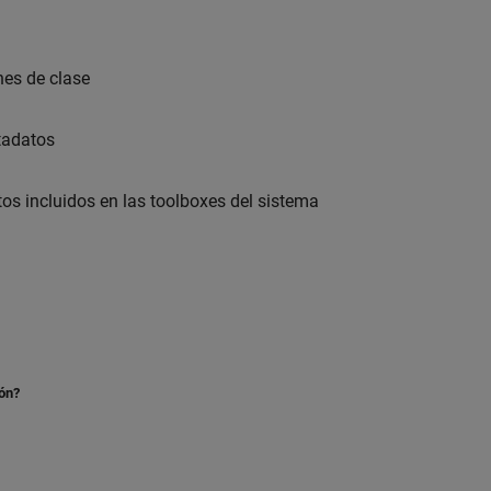
nes de clase
tadatos
s incluidos en las toolboxes del sistema
ión?