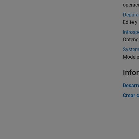
operac
Depurar
Edite y
Introsp
Obtenga
System
Modele 
Info
Desarro
Crear 