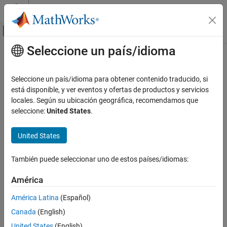
Saltar al contenido
Centro de ayuda de MATLAB
Mostrar/ocultar menú de navegación
Seleccione un país/idioma
Contenido principal
Inicio de Documentación
clibIsReadOnly
MATLAB
Seleccione un país/idioma para obtener contenido traducido, si
External Language Interfaces
Determine if C++ object is read-only
está disponible, y ver eventos y ofertas de productos y servicios
C++ with MATLAB
locales. Según su ubicación geográfica, recomendamos que
collapse all in page
seleccione:
United States
.
Call C/C++ from MATLAB
Syntax
Use Prebuilt MATLAB Interface to C/C++
Library
United States
tf = clibIsReadOnly(cppObj)
Description
clibIsReadOnly
También puede seleccionar uno de estos países/idiomas:
ON THIS PAGE
returns logical
(
) if
is
tf = clibIsReadOnly(
)
1
true
cppObj
cppObj
Syntax
América
read-only. Otherwise, it returns logical
(
).
0
false
Description
América Latina
(Español)
example
Examples
Canada
(English)
Input Arguments
Examples
United States
(English)