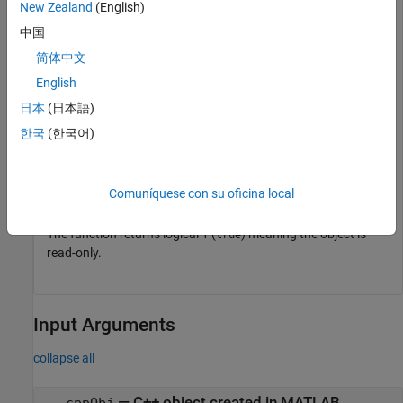
New Zealand
(English)
  val2: 2
中国
Verify that the object is read-only:
简体中文
English
clibIsReadOnly(res)
日本
(日本語)
한국
(한국어)
ans = 

  logical   

   1
Comuníquese con su oficina local
The function returns logical 1 (
) meaning the object is
true
read-only.
Input Arguments
collapse all
—
C++ object created in MATLAB
cppObj