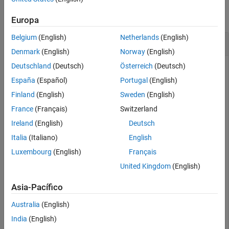
Version History
collapse all
Europa
Belgium
(English)
Netherlands
(English)
Determine if Object is
or
const
nonconst
Denmark
(English)
Norway
(English)
Deutschland
(Deutsch)
Österreich
(Deutsch)
®
Suppose that you have a MATLAB
interface to this C++
library
:
MyClass
España
(Español)
Portugal
(English)
Finland
(English)
Sweden
(English)
const class MyClass { public: int val1; int val2;
France
(Français)
Switzerland
}; const MyClass& func();
Ireland
(English)
Deutsch
Italia
(Italiano)
English
Call the function
in MATLAB to create a const
func
MyClass
object:
Luxembourg
(English)
Français
United Kingdom
(English)
res = clib.MyClass.func()
Asia-Pacífico
Australia
(English)
res =  

 read-only MyClass with properties: 

India
(English)
  val1: 1 
