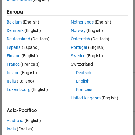
Convert
MATLAB
fundamental or
clibConvertArray
Europa
struct array to
MATLAB
array of
C++ objects
Belgium
(English)
Netherlands
(English)
Set run-time configuration
clibConfiguration
Denmark
(English)
Norway
(English)
parameters for C/C++ library
interface
(Desde R2023a)
Deutschland
(Deutsch)
Österreich
(Deutsch)
España
(Español)
Portugal
(English)
C/C++ library interface
CLibraryConfiguration
environment information
(Desde
Finland
(English)
Sweden
(English)
R2023a)
France
(Français)
Switzerland
Determine if C++ object is null
clibIsNull
Ireland
(English)
Deutsch
Determine if C++ object is read-only
clibIsReadOnly
Italia
(Italiano)
English
Release C++ object from
MATLAB
clibRelease
Luxembourg
(English)
Français
Underlying numeric value for C++
underlyingValue
United Kingdom
(English)
enumeration object created in
MATLAB
Asia-Pacífico
Temas
Australia
(English)
India
(English)
Configurar la interfaz a una biblioteca de C/C++