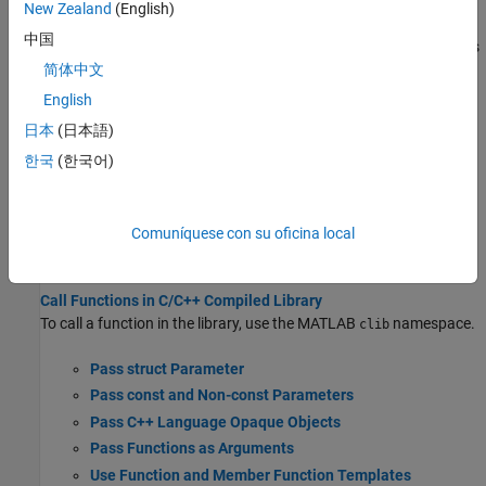
New Zealand
(English)
Set Run-Time Library Path for C/C++ Interface
中国
If the C/C++ library has a compiled library file, then that file and its
dependencies must be on your system path or run-time search
简体中文
path (rpath).
English
Load C/C++ Library In-Process or Out-of-Process
日本
(日本語)
Execute C/C++ functions in processes that are the same as or
한국
(한국어)
separate from the MATLAB process.
Display Help for MATLAB Interface to C++ Library
Display information about the members of MATLAB interface.
Comuníquese con su oficina local
Utilizar una biblioteca de C/C++ en
MATLAB
Call Functions in C/C++ Compiled Library
To call a function in the library, use the MATLAB
namespace.
clib
Pass struct Parameter
Pass const and Non-const Parameters
Pass C++ Language Opaque Objects
Pass Functions as Arguments
Use Function and Member Function Templates