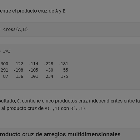
entre el producto cruz de
y
.
A
B
= cross(A,B)
= 
3×5
 300   122  -114  -228  -181

-291  -198  -105   -30    55

  87   136   101   234   175

sultado,
, contiene cinco productos cruz independientes entre 
C
l al producto cruz de
con
.
A(:,1)
B(:,1)
roducto cruz de arreglos multidimensionales