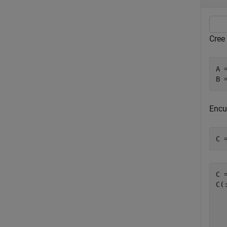
Cree
A 
B 
Encu
C 
C =
C(:
  
  
  