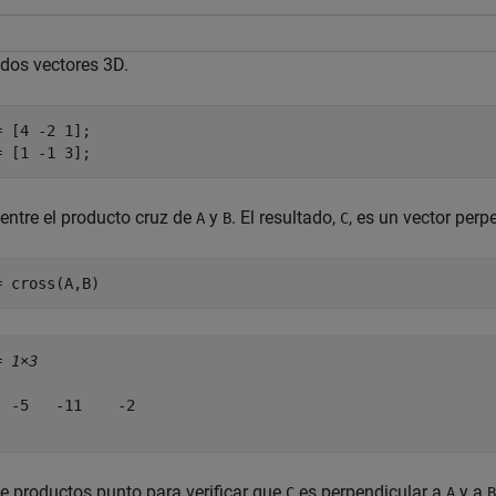
 dos vectores 3D.
= [4 -2 1];

= [1 -1 3];
entre el producto cruz de
y
. El resultado,
, es un vector perp
A
B
C
= cross(A,B)
= 
1×3
  -5   -11    -2

ce productos punto para verificar que
es perpendicular a
y a
C
A
B