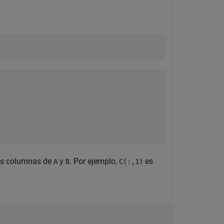
las columnas de
y
. Por ejemplo,
es
A
B
C(:,1)