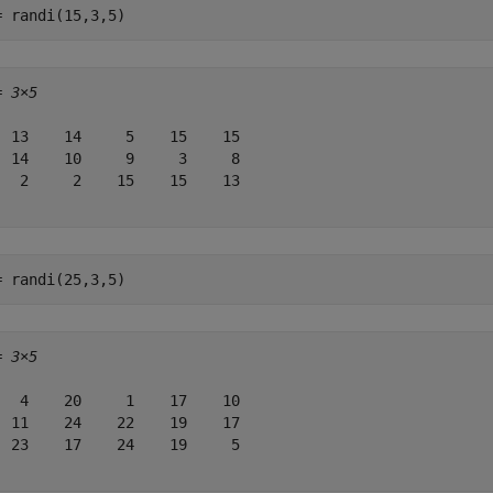
= randi(15,3,5)
= 
3×5
  13    14     5    15    15

  14    10     9     3     8

   2     2    15    15    13

= randi(25,3,5)
= 
3×5
   4    20     1    17    10

  11    24    22    19    17

  23    17    24    19     5
