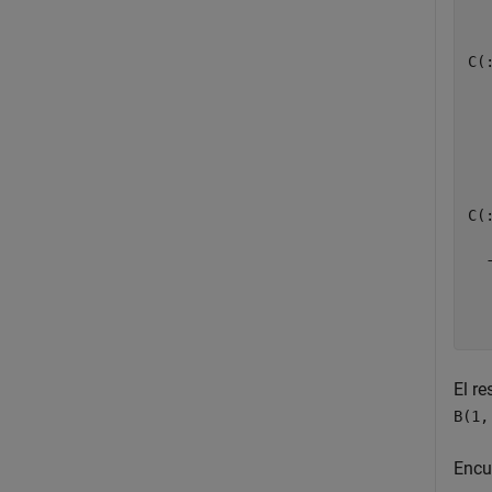
C(:
  
  
  
C(:
  
  
  
El re
B(1,
Encu