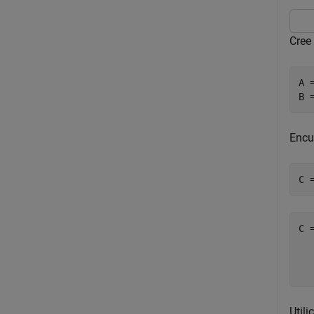
Cree
A 
B 
Encu
C 
C 
  
Utili