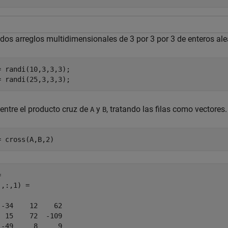
 dos arreglos multidimensionales de 3 por 3 por 3 de enteros ale
= randi(10,3,3,3);

= randi(25,3,3,3);
entre el producto cruz de
y
, tratando las filas como vectores.
A
B
= cross(A,B,2)
 

,:,1) =

 -34    12    62

  15    72  -109

 -49     8     9
