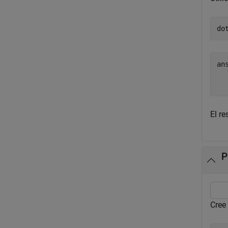
do
an
   
El r
P
Cree