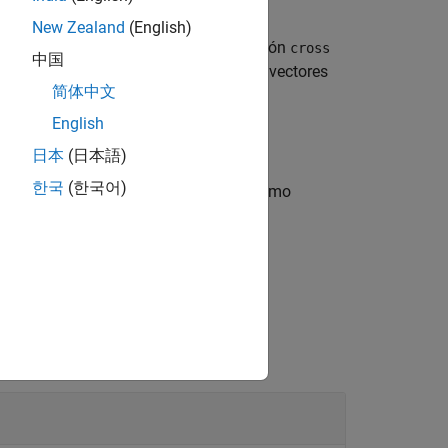
New Zealand
(English)
l mismo tamaño. En este caso, la función
cross
中国
unción calcula el producto cruz de los vectores
简体中文
es igual a 3.
English
日本
(日本語)
한국
(한국어)
dimensión,
.
y
deben tener el mismo
dim
A
B
da
es un escalar entero positivo.
dim