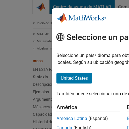
Saltar al contenido
Centro de ayuda de MATLAB
Comu
Document
Inicio de Documentación
MATLAB
cro
Seleccione un pa
Matemáticas
Álgebra lineal
Produc
Seleccione un país/idioma para obten
cross
locales. Según su ubicación geogr
contrae
EN ESTA PÁGINA
Sint
Sintaxis
United States
Descripción
C = cr
Ejemplos
También puede seleccionar uno de 
C = cr
Argumentos de entrada
Desc
América
Más acerca de
Capacidades ampliadas
C = cr
América Latina
(Español)
Historial de versiones
Canada
(English)
Si