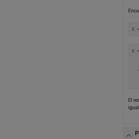
Encu
C 
C 
  
  
  
El re
igua
P