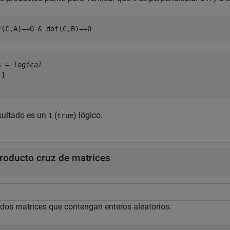
t(C,A)==0 & dot(C,B)==0
s = 
logical
1

esultado es un
(
) lógico.
1
true
roducto cruz de matrices
 dos matrices que contengan enteros aleatorios.