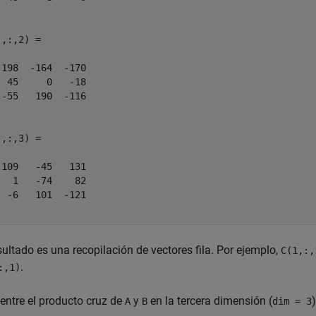
,:,2) =

 198  -164  -170

  45     0   -18

 -55   190  -116

,:,3) =

-109   -45   131

   1   -74    82

  -6   101  -121

sultado es una recopilación de vectores fila. Por ejemplo,
C(1,:,
.
:,1)
entre el producto cruz de
y
en la tercera dimensión (
)
A
B
dim = 3