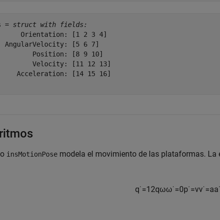
s = 
struct with fields:
      Orientation: [1 2 3 4]

  AngularVelocity: [5 6 7]

         Position: [8 9 10]

         Velocity: [11 12 13]

     Acceleration: [14 15 16]

ritmos
to
modela el movimiento de las plataformas. La
insMotionPose
q
˙
=
1
2
q
ω
ω
˙
=
0
p
˙
=
v
v
˙
=
a
a