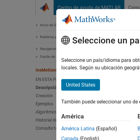
Saltar al contenido
Centro de ayuda de MATLAB
Comu
Document
Inicio de Documentación
Robótica y sistemas autónomos
Seleccione un pa
Esta pá
Navigation Toolbox
ins
Fusión de sensores inerciales
Seleccione un país/idioma para obten
locales. Según su ubicación geogr
insMotionPose
Modelo
EN ESTA PÁGINA
Desde 
United States
Descripción
expandi
Creación
Desc
También puede seleccionar uno de 
Ejemplos
El obje
Algoritmos
América
constan
Historial de versiones
orienta
Consulte también
América Latina
(Español)
modelo
Canada
(English)