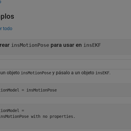
o
plos
r todo
rear
para usar en
insMotionPose
insEKF
 un objeto
y pásalo a un objeto
.
insMotionPose
insEKF
tionModel = insMotionPose
tionModel = 

insMotionPose with no properties.
