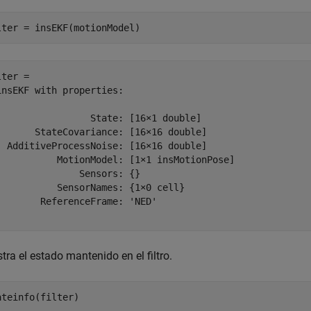
lter = insEKF(motionModel)
ter = 

insEKF with properties:

                 State: [16×1 double]

       StateCovariance: [16×16 double]

  AdditiveProcessNoise: [16×16 double]

           MotionModel: [1×1 insMotionPose]

               Sensors: {}

           SensorNames: {1×0 cell}

        ReferenceFrame: 'NED'

ra el estado mantenido en el filtro.
ateinfo(filter)