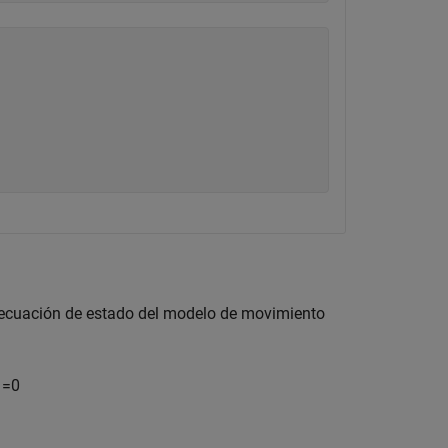
 ecuación de estado del modelo de movimiento
˙
=
0