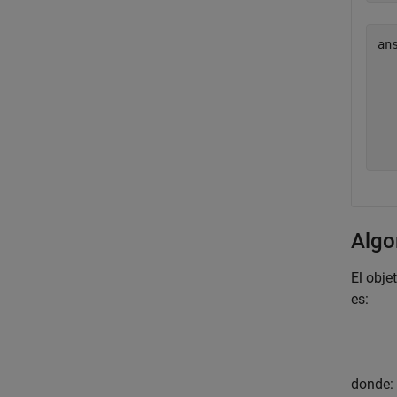
an
  
  
  
  
  
Algo
El obje
es:
donde: