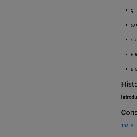
q
=
ω
=
p
e
v
e
a
e
Hist
Introd
Cons
insEKF