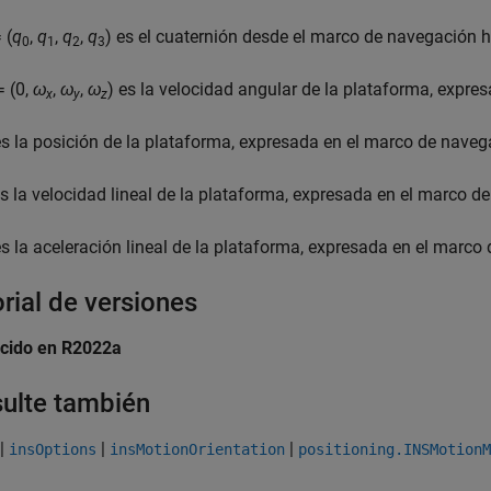
 (
q
,
q
,
q
,
q
) es el cuaternión desde el marco de navegación h
0
1
2
3
 (0,
ω
,
ω
,
ω
) es la velocidad angular de la plataforma, expres
x
y
z
s la posición de la plataforma, expresada en el marco de naveg
s la velocidad lineal de la plataforma, expresada en el marco d
s la aceleración lineal de la plataforma, expresada en el marco
orial de versiones
ucido en R2022a
ulte también
|
|
|
insOptions
insMotionOrientation
positioning.INSMotionM