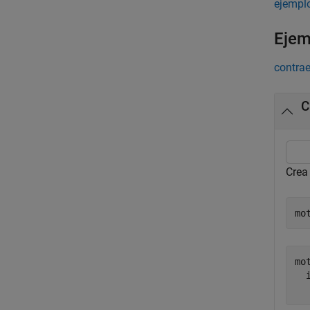
ejempl
Ejem
contrae
C
Crea
mo
mo
  