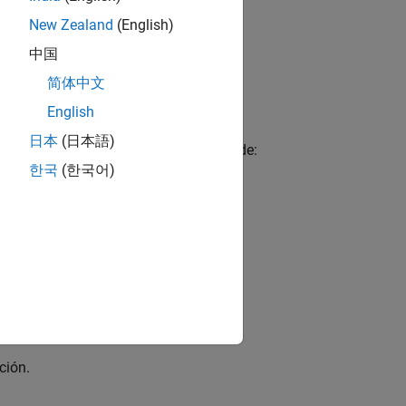
New Zealand
(English)
中国
简体中文
English
日本
(日本語)
 objeto
permite la estimación de:
insEKF
한국
(한국어)
l marco del cuerpo.
del cuerpo.
n.
ón.
ción.