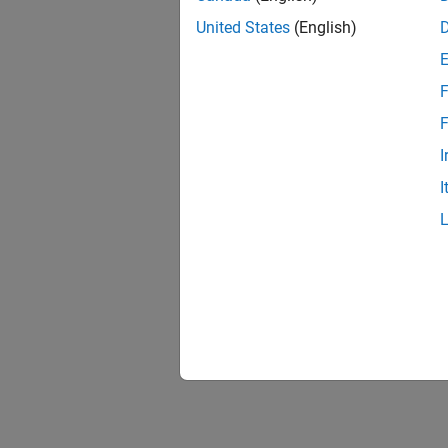
Ideal
United States
(English)
F
F
I
I