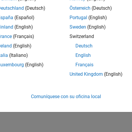
 Translational Motion Sensor
Sensor de movimiento en
Deutschland
(Deutsch)
Österreich
(Deutsch)
España
(Español)
Portugal
(English)
¿Qué tan útil fue esta traducc
inland
(English)
Sweden
(English)
rance
(Français)
Switzerland
reland
(English)
Deutsch
talia
(Italiano)
English
Luxembourg
(English)
Français
United Kingdom
(English)
Comuníquese con su oficina local