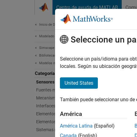
Saltar al contenido
Centro de ayuda de MATLAB
Comu
Document
Inicio de Documentación
Modelado físico
Sen
Seleccione un pa
Simscape
Bibliotecas de bloques Foundation
Bloques
Seleccione un país/idioma para obten
Modelos mecánicos
Esta bi
locales. Según su ubicación geogr
salida,
Categoría
Simulin
Sensores mecánicos
United States
Fuentes mecánicas
Bloq
Mecanismos
También puede seleccionar uno de 
Interfaces multicuerpo
Ideal
América
Elementos de rotación
Elementos de traslación
Ideal
América Latina
(Español)
Sistemas mecánicos
Ideal
Canada
(English)