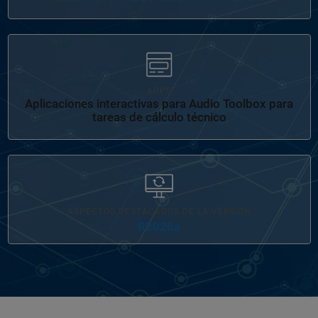
Navegación de panel
APPS
Aplicaciones interactivas para Audio Toolbox para
tareas de cálculo técnico
ASPECTOS DESTACADOS DE LA VERSIÓN
R2026a