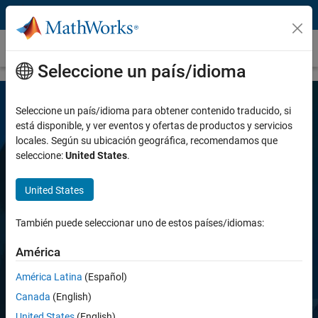
Saltar al contenido
Audio Toolbox
Seleccione un país/idioma
Seleccione un país/idioma para obtener contenido traducido, si
está disponible, y ver eventos y ofertas de productos y servicios
locales. Según su ubicación geográfica, recomendamos que
seleccione:
United States
.
United States
Audio Toolbox
También puede seleccionar uno de estos países/idiomas:
Diseñe y analice sistemas de procesamiento
América
de audio, habla y acústica
América Latina
(Español)
Canada
(English)
Prueba gratuita
United States
(English)