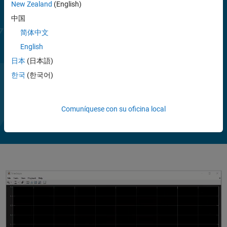
New Zealand
(English)
externas. Además, ofrece alojamiento de complementos y permite
procesar arrays de MATLAB con complementos de audio externos.
中国
简体中文
Esta toolbox incluye modelos de Machine Learning y Deep Learning
English
previamente entrenados para realizar transferencia del aprendizaje.
Puede aplicar los modelos directamente a señales acústicas y de voz
日本
(日本語)
para tareas de alto nivel como extracción de embedding, clasificación
한국
(한국어)
de sonidos, verificación de locutores, transcripción y síntesis del
Ampliar
habla, separación de fuentes y reducción de ruido de fondo.
Vea
Du
2:42
Comuníquese con su oficina local
el
vídeo