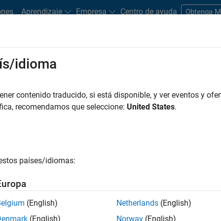
ones
Aprendizaje
Empresa
Centro de ayuda
Obtenga 
ís/idioma
er contenido traducido, si está disponible, y ver eventos y ofer
áfica, recomendamos que seleccione:
United States
.
estos países/idiomas:
Europa
s de lógica difusa
Belgium
(English)
Netherlands
(English)
Denmark
(English)
Norway
(English)