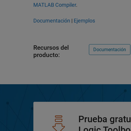
MATLAB Compiler
.
Documentación
|
Ejemplos
Recursos del
Documentación
producto:
Prueba gratu
Logic Toolbo