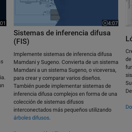
:01
4:07
ción del vídeo 6:01
Duración del
Sistemas de inferencia difusa
Ló
(FIS)
Cr
Implemente sistemas de inferencia difusa
de
as
Mamdani y Sugeno. Convierta de un sistema
fu
Mamdani a un sistema Sugeno, o viceversa,
si
ia.
para crear y comparar varios diseños.
Su
un
También puede implementar sistemas de
De
inferencia difusa complejos en forma de una
colección de sistemas difusos
Do
interconectados más pequeños utilizando
árboles difusos
.