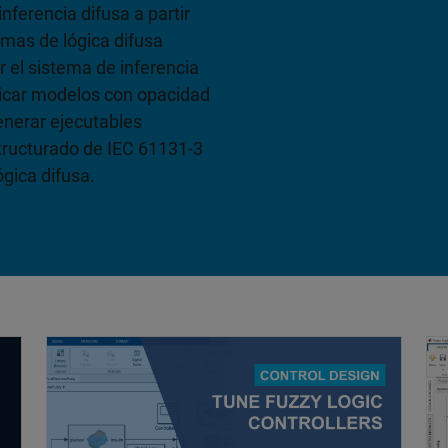
nferencia difusa a partir
emas de lógica difusa
r el sistema de inferencia
licar modelos con opacidad
generar ejecutables
tructurado de IEC 61131-3
gica difusa.
on la app Fuzzy Logic Designer
Sistema de control de páncreas artificial con lógica