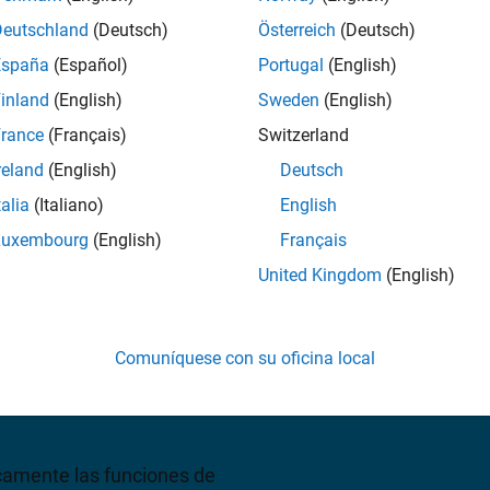
Deutschland
(Deutsch)
Österreich
(Deutsch)
sulte precios
España
(Español)
Portugal
(English)
inland
(English)
Sweden
(English)
rance
(Français)
Switzerland
reland
(English)
Deutsch
talia
(Italiano)
English
Luxembourg
(English)
Français
United Kingdom
(English)
ones de MATLAB, y un
y simular sistemas de
urar entradas, salidas,
Comuníquese con su oficina local
emas de inferencia difusa
camente las funciones de