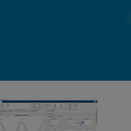
vídeo
 difusa