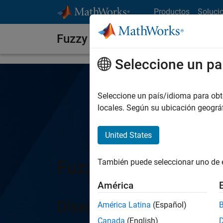
Saltar al contenido
Productos
Soluci
Fuzzy Logic Toolbox
Seleccione un pa
Seleccione un país/idioma para obten
locales. Según su ubicación geogr
United States
Fuzzy Logic Toolbox
También puede seleccionar uno de 
América
Diseñe y simule sistema
América Latina
(Español)
Canada
(English)