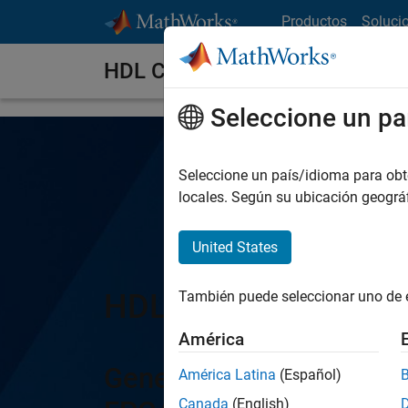
Saltar al contenido
Productos
Soluci
HDL Coder
Seleccione un pa
Seleccione un país/idioma para obten
locales. Según su ubicación geogr
United States
HDL Coder
También puede seleccionar uno de 
América
Genere código VHDL y V
América Latina
(Español)
Canada
(English)