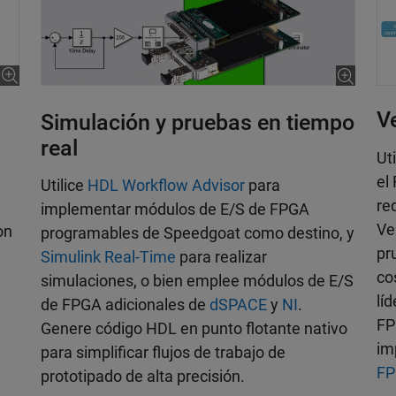
Ve
Simulación y pruebas en tiempo
real
Ut
el
Utilice
HDL Workflow Advisor
para
re
implementar módulos de E/S de FPGA
Ve
on
programables de Speedgoat como destino, y
pr
Simulink Real-Time
para realizar
co
simulaciones, o bien emplee módulos de E/S
lí
de FPGA adicionales de
dSPACE
y
NI
.
FP
Genere código HDL en punto flotante nativo
im
para simplificar flujos de trabajo de
FP
prototipado de alta precisión.