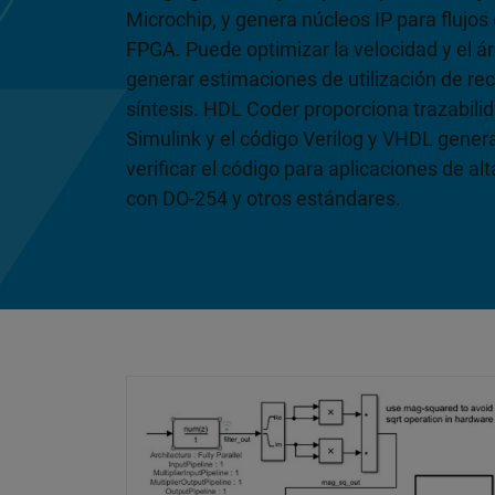
Microchip, y genera núcleos IP para flujos
FPGA. Puede optimizar la velocidad y el áre
generar estimaciones de utilización de rec
síntesis. HDL Coder proporciona trazabili
Simulink y el código Verilog y VHDL gener
verificar el código para aplicaciones de a
con DO-254 y otros estándares.