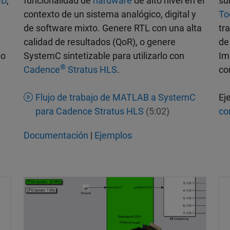
D
,
funcionalidad de
hardware
de alto nivel en el
su
contexto de un sistema analógico, digital y
To
de software mixto. Genere RTL con una alta
tr
calidad de resultados (QoR), o genere
de
so
SystemC sintetizable para utilizarlo con
Im
®
Cadence
Stratus HLS
.
co
Flujo de trabajo de MATLAB a SystemC
Ej
para Cadence Stratus HLS
(5:02)
co
Documentación
|
Ejemplos