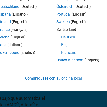
Deutschland
(Deutsch)
Österreich
(Deutsch)
España
(Español)
Portugal
(English)
ite presupuesto
inland
(English)
Sweden
(English)
rance
(Français)
Switzerland
reland
(English)
Deutsch
talia
(Italiano)
English
Luxembourg
(English)
Français
 nivel para FPGA, SoC y
United Kingdom
(English)
®
®
rilog
y VHDL
portátil y
LAB, modelos de Simulink y
Comuníquese con su oficina local
código HDL generado para
IC y diseño de producción.
rabajo que automatiza el
®
®
jetas AMD
, Altera
y