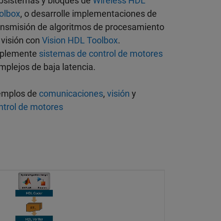
bsistemas y bloques de
Wireless HDL
olbox
, o desarrolle implementaciones de
ansmisión de algoritmos de procesamiento
 visión con
Vision HDL Toolbox
.
plemente
sistemas de control de motores
mplejos de baja latencia.
emplos de
comunicaciones
,
visión
y
ntrol de motores