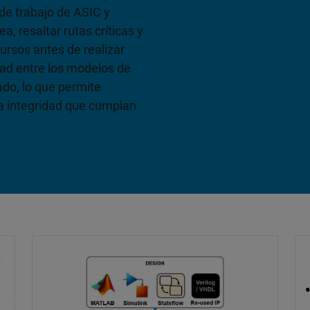
 de trabajo de ASIC y
a, resaltar rutas críticas y
ursos antes de realizar
dad entre los modelos de
ado, lo que permite
lta integridad que cumplan