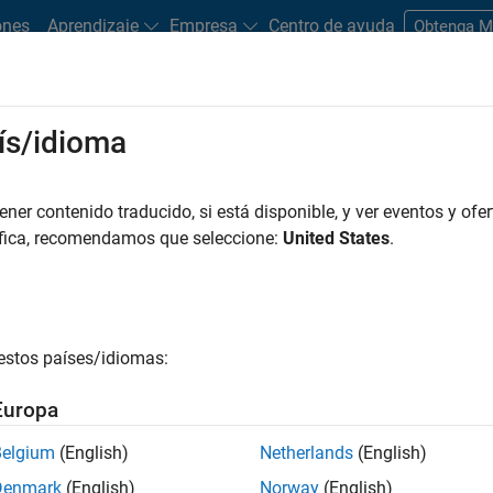
ones
Aprendizaje
Empresa
Centro de ayuda
Obtenga 
ís/idioma
er contenido traducido, si está disponible, y ver eventos y ofer
áfica, recomendamos que seleccione:
United States
.
estos países/idiomas:
Europa
erilog para diseños de
Belgium
(English)
Netherlands
(English)
Denmark
(English)
Norway
(English)