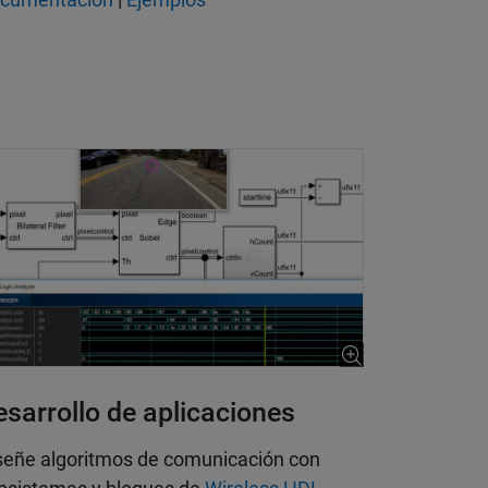
esarrollo de aplicaciones
señe algoritmos de comunicación con