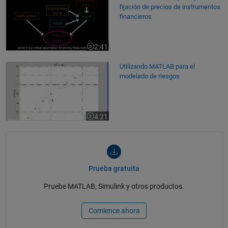
fijación de precios de instrumentos
financieros
2:41
Duración del vídeo 2:41
Utilizando MATLAB para el modelado de riesgos
Utilizando MATLAB para el
modelado de riesgos
4:21
Duración del vídeo 4:21
Prueba gratuita
Pruebe MATLAB, Simulink y otros productos.
Comience ahora