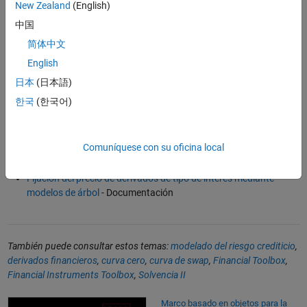
New Zealand
(English)
Fijación del precio de los bonos de titulización hipotecaria
中国
mediante el modelo de Black-Derman-Toy
- Ejemplo
简体中文
English
日本
(日本語)
Referencias de software
한국
(한국어)
Bootstrap de curvas de tipo de interés de datos del mercado de
renta fija
- Documentación
Modelado de bonos de titulización hipotecaria
- Función
Comuníquese con su oficina local
Utilizando MATLAB para el modelado de riesgos
(4:21)
- Vídeo
Fijación del precio de derivados de tipo de interés mediante
modelos de árbol
- Documentación
También puede consultar estos temas:
modelado del riesgo crediticio
,
derivados financieros
,
curva cero
,
curva de swap
,
Financial Toolbox
,
Financial Instruments Toolbox
,
Solvencia II
Marco basado en objetos para la fijación de precios de instrumentos fi
Marco basado en objetos para la