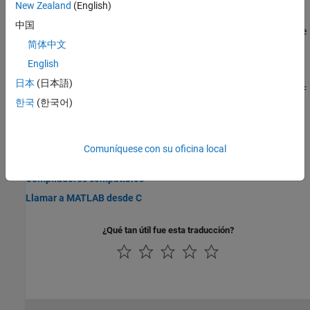
New Zealand
(English)
Build and Run Fortran Engine Applications on Linux
中国
This example shows how to build and run the
example
fengdemo.F
®
简体中文
on Linux
platforms.
English
Build and Run Fortran Engine Applications on macOS
日本
(日本語)
This example shows how to build and run the example
fengdemo.F
한국
(한국어)
from the
macOS
Terminal Window.
Información relacionada
Comuníquese con su oficina local
API para manipular matrices de Fortran
Compiladores compatibles
Llamar a MATLAB desde C
¿Qué tan útil fue esta traducción?