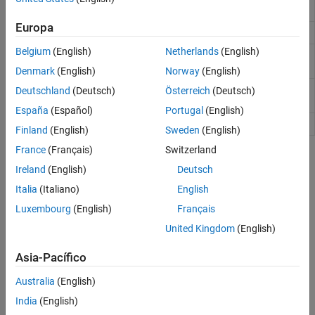
Quit
MATLAB
engine session
engClose
Europa
Evaluate expression in string
engEvalString
Belgium
(English)
Netherlands
(English)
Copy variable from
MATLAB
engine
engGetVariable
workspace
Denmark
(English)
Norway
(English)
Put variable into
MATLAB
engine
engPutVariable
Deutschland
(Deutsch)
Österreich
(Deutsch)
workspace
España
(Español)
Portugal
(English)
Specify buffer for
MATLAB
output
engOutputBuffer
Finland
(English)
Sweden
(English)
France
(Français)
Switzerland
Temas
Ireland
(English)
Deutsch
Write Fortran Engine Applications
Italia
(Italiano)
English
What to do to start building Fortran engine applications.
Luxembourg
(English)
Français
Call MATLAB Functions from Fortran Applications
United Kingdom
(English)
Create a Fortran engine application
.
fengdemo.F
Asia-Pacífico
Build and Run Fortran Engine Applications on Windows
Australia
(English)
This example shows how to verify the build process on a
®
India
(English)
Windows
platform.