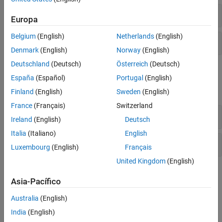
Etiquetas
Europa
Belgium
(English)
Netherlands
(English)
Anotaciones
Denmark
(English)
Norway
(English)
Deutschland
(Deutsch)
Österreich
(Deutsch)
Propiedades
España
(Español)
Portugal
(English)
expandir todo
Finland
(English)
Sweden
(English)
France
(Français)
Switzerland
Etiquetas
Ireland
(English)
Deutsch
Italia
(Italiano)
English
Anotaciones
Luxembourg
(English)
Français
United Kingdom
(English)
Temas
Asia-Pacífico
Añadir títulos y etiquetas de ejes a gráficas
Australia
(English)
Este ejemplo muestra cómo añadir un título y etiquetas de eje a
una gráfica utilizando las funciones
,
e
.
India
(English)
title
xlabel
ylabel