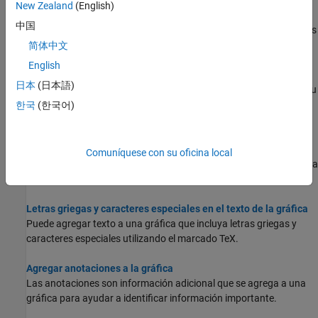
New Zealand
(English)
Reducir el título de las gráficas
中国
Modifique el tamaño y la extensión de la fuente de los títulos de las
gráficas.
简体中文
English
Añadir leyendas a las gráficas
日本
(日本語)
Etiquete las series de datos mediante una leyenda y personalice su
aspecto; para ello, cambie la ubicación, configure el tamaño de la
한국
(한국어)
fuente o utilice varias columnas.
Agregar texto a la gráfica
Comuníquese con su oficina local
Este ejemplo muestra cómo añadir texto a una gráfica, controlar la
posición y el tamaño del texto y crear texto multilínea.
Letras griegas y caracteres especiales en el texto de la gráfica
Puede agregar texto a una gráfica que incluya letras griegas y
caracteres especiales utilizando el marcado TeX.
Agregar anotaciones a la gráfica
Las anotaciones son información adicional que se agrega a una
gráfica para ayudar a identificar información importante.