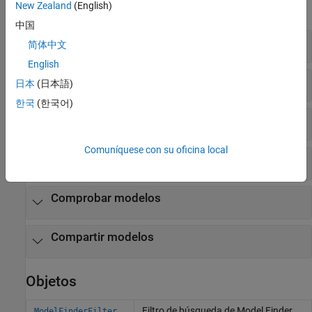
New Zealand
(English)
expandir todo
中国
Obtener identificadores y rutas
简体中文
English
Buscar
日本
(日本語)
한국
(한국어)
Crear modelos
Comuníquese con su oficina local
Dar formato a los modelos
Comprobar modelos
Compartir modelos
Objetos
Filtro de búsqueda de Model Finder
ModelFinderFilter