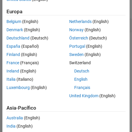
Historial de versiones
contraer todo
Consulte también
Europa
Belgium
(English)
Netherlands
(English)
Rotación inversa 2D
Denmark
(English)
Norway
(English)
Deutschland
(Deutsch)
Österreich
(Deutsch)
España
(Español)
Portugal
(English)
Lea y muestre una imagen.
Finland
(English)
Sweden
(English)
France
(Français)
Switzerland
I = imread(
"pout.tif"
);

imshow(I)
Ireland
(English)
Deutsch
Italia
(Italiano)
English
Luxembourg
(English)
Français
United Kingdom
(English)
Asia-Pacífico
Australia
(English)
India
(English)