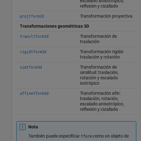
escalado anisotrópico,
reflexión y cizallado
Transformación proyectiva
projtform2d
Transformaciones geométricas 3D
Transformación de
transltform3d
traslación
Transformación rígida:
rigidtform3d
traslación y rotación
Transformación de
simtform3d
similitud: traslación,
rotación y escalado
isotrópico
Transformación afín:
affinetform3d
traslación, rotación,
escalado anisotrópico,
reflexión y cizallado
Nota
También puede especificar
como un objeto de
tform