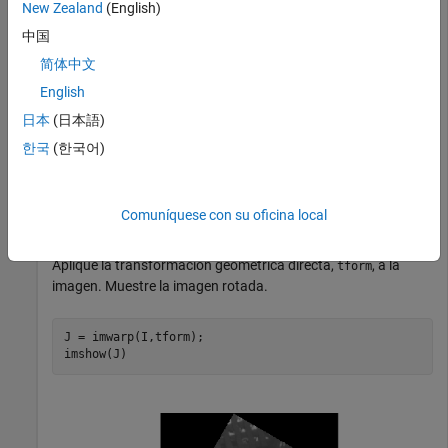
New Zealand
(English)
中国
简体中文
Cree un objeto
que defina una rotación de
rigidtform2d
English
30 grados en el sentido de las agujas del reloj alrededor del
日本
(日本語)
origen.
한국
(한국어)
translation = [0 0];

theta = 30;

tform = rigidtform2d(theta,translation);
Comuníquese con su oficina local
Aplique la transformación geométrica directa,
, a la
tform
imagen. Muestre la imagen rotada.
J = imwarp(I,tform);

imshow(J)