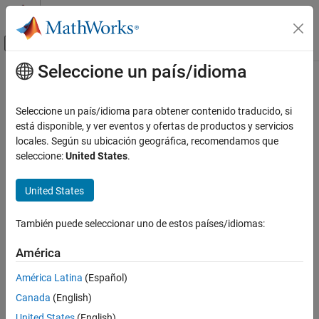
Saltar al contenido
Centro de ayuda de MATLAB
Mostrar/ocultar menú de navegación
Seleccione un país/idioma
Contenido principal
Inicio de Documentación
invert
Procesamiento de imágenes y visión artificial
Seleccione un país/idioma para obtener contenido traducido, si
Invertir la transformación geométrica
está disponible, y ver eventos y ofertas de productos y servicios
Image Processing Toolbox
locales. Según su ubicación geográfica, recomendamos que
Transformaciones geométricas y registro de
contraer todo en la página
seleccione:
United States
.
imagen
Sintaxis
Transformaciones geométricas genéricas
United States
tformInv = invert(tform)
invert
Descripción
También puede seleccionar uno de estos países/idiomas:
EN ESTA PÁGINA
devuelve el valor inverso de la
= invert(
)
tformInv
tform
Sintaxis
América
transformación geométrica
.
tform
Descripción
Ejemplos
América Latina
(Español)
ejemplo
Argumentos de entrada
Canada
(English)
Argumentos de salida
Ejemplos
United States
(English)