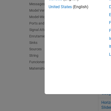
Messages & Events
United States
(English)
Callb
Model Verification
Butt
Model-Wide Utilities
Chec
F
Ports and Subsystems
Signal Attributes
F
Enrutamiento de señales
Circu
I
Gaug
Sinks
I
Sources
Comb
String
Funciones definidas por el usuario
Displ
Matemáticas y discretas adicionales
Half
Horiz
Gaug
Horiz
Slide