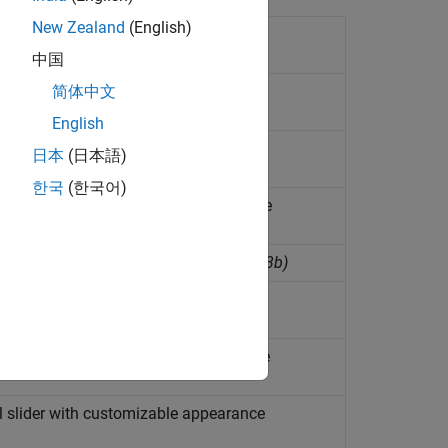
New Zealand
(English)
able appearance
(Desde R2021b)
中国
ion using check box with customizable
简体中文
English
 gauge with customizable appearance
日本
(日本語)
한국
(한국어)
ion using combo box with customizable
 customizable appearance
(Desde R2023b)
aped as half-circle with customizable
al gauge with customizable appearance
l slider with customizable appearance