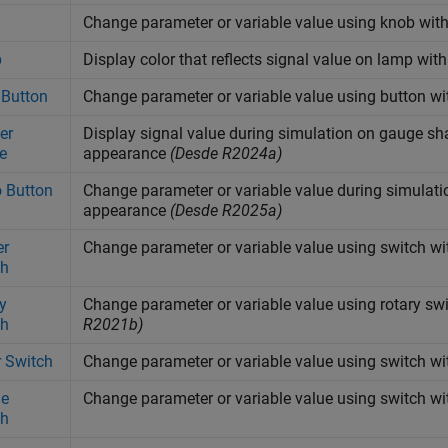
Change parameter or variable value using knob wi
p
Display color that reflects signal value on lamp wi
 Button
Change parameter or variable value using button w
er
Display signal value during simulation on gauge sh
e
appearance
(Desde R2024a)
 Button
Change parameter or variable value during simulati
appearance
(Desde R2025a)
er
Change parameter or variable value using switch w
ch
y
Change parameter or variable value using rotary s
ch
R2021b)
r Switch
Change parameter or variable value using switch w
le
Change parameter or variable value using switch w
ch