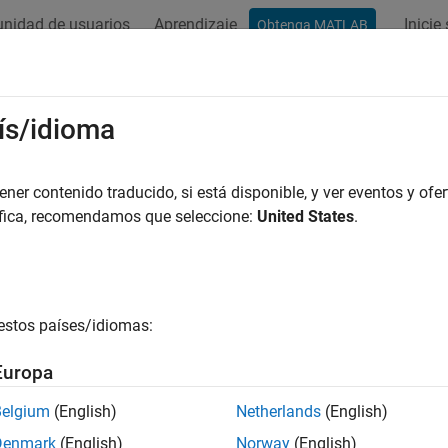
nidad de usuarios
Aprendizaje
Inicie
Obtenga MATLAB
ación
Ejemplos
Funciones
Bloques
Apps
Vídeos
ques personalizables
ís/idioma
 con aspecto personalizable que controlan los valores de los p
er contenido traducido, si está disponible, y ver eventos y ofer
 la simulación
áfica, recomendamos que seleccione:
United States
.
bloques de panel en su modelo que se asemejen a los controles 
tilizar los bloques de panel para construir una interfaz intuitiv
, como el bloque
Knob
, se conectan a variables o parámetros aj
estos países/idiomas:
tivamente el valor del elemento conectado durante la simulación
 del modelo y muestran el valor de la señal durante la simulac
Europa
ar simulaciones con paneles interactivos
.
Belgium
(English)
Netherlands
(English)
ues
Denmark
(English)
Norway
(English)