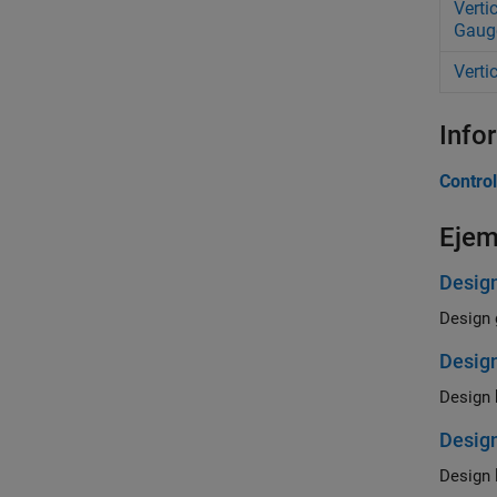
Verti
Gaug
Vertic
Info
Control
Ejem
Desig
Design 
Desig
Design 
Desig
Design 