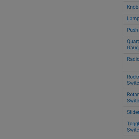
Knob
Lam
Push
Quart
Gaug
Radio
Rock
Swit
Rotar
Swit
Slide
Togg
Swit