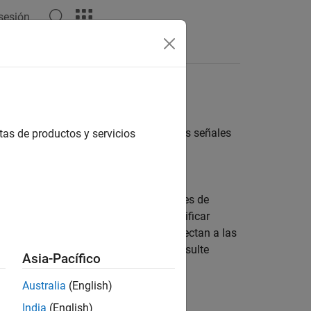
 sesión
Respuestas
arámetros y muestran los valores de las señales
tas de productos y servicios
y pantallas de su sistema real.
a e interactiva en su modelo. Los bloques de
ustables en un modelo y permiten modificar
. Los bloques de visualización se conectan a las
ión. Para obtener más información, consulte
Asia-Pacífico
Australia
(English)
India
(English)