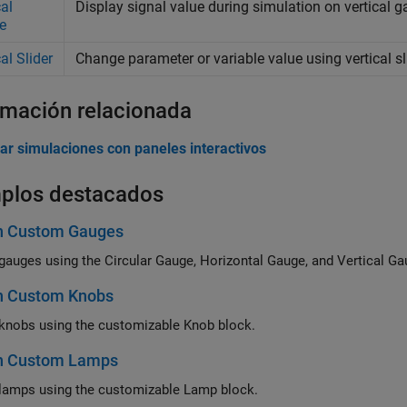
cal
Display signal value during simulation on vertical
e
al Slider
Change parameter or variable value using vertical 
rmación relacionada
ar simulaciones con paneles interactivos
plos destacados
n Custom Gauges
gauges using the
Circular Gauge
,
Horizontal Gauge
, and
Vertical Ga
n Custom Knobs
knobs using the customizable
Knob
block.
n Custom Lamps
lamps using the customizable
Lamp
block.