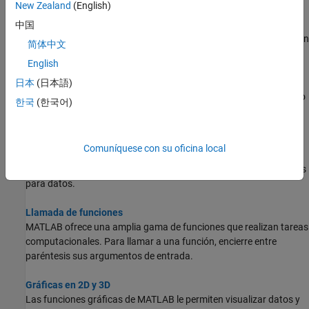
New Zealand
(English)
Indexación de arreglos
Las variables en MATLAB son comúnmente arreglos que pueden
中国
contener muchos números. Cuando desee acceder a una selección
简体中文
de elementos de un arreglo, utilice la indexación.
English
Variables del área de trabajo
日本
(日本語)
El área de trabajo contiene variables creadas dentro de MATLAB o
한국
(한국어)
importadas a la plataforma a partir de archivos de datos u otros
programas.
Comuníquese con su oficina local
Texto y caracteres
Cree arreglos de cadenas para texto, o cree arreglos de caracteres
para datos.
Llamada de funciones
MATLAB ofrece una amplia gama de funciones que realizan tareas
computacionales. Para llamar a una función, encierre entre
paréntesis sus argumentos de entrada.
Gráficas en 2D y 3D
Las funciones gráficas de MATLAB le permiten visualizar datos y