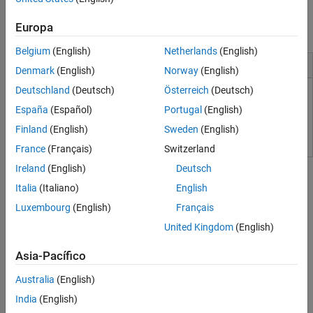
integrar con otros lenguajes, lo que le permite desplegar
algoritmos y aplicaciones en sistemas web, empresariales o de
Europa
producción.
Belgium
(English)
Netherlands
(English)
Instalación y configuración
Denmark
(English)
Norway
(English)
Deutschland
(Deutsch)
Österreich
(Deutsch)
Instalar productos
España
(Español)
Portugal
(English)
Actualizar una instalación existente
Finland
(English)
Sweden
(English)
France
(Français)
Switzerland
Tutoriales
Ireland
(English)
Deutsch
Italia
(Italiano)
English
Conceptos básicos sobre el escritorio
Introduzca instrucciones en la línea de comandos y vea los
Luxembourg
(English)
Français
resultados.
United Kingdom
(English)
Matrices y arreglos
Asia-Pacífico
MATLAB opera principalmente en arreglos y matrices, tanto de
forma total como parcial. Una matriz es un arreglo bidimensional
Australia
(English)
que a menudo se utiliza para el álgebra lineal.
India
(English)