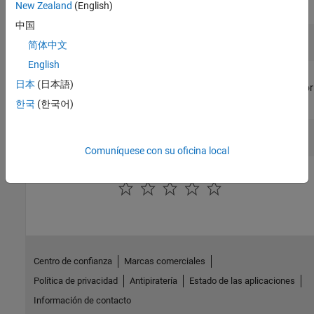
Recursos de formación
New Zealand
(English)
中国
简体中文
English
Manipuladores robóticos
日本
(日本語)
Aprenda los conceptos del movimiento de los brazos robóticos por
medio de transformaciones del sistema de coordenadas,
한국
(한국어)
parámetros DH y cinemática directa/inversa.
Comuníquese con su oficina local
¿Qué tan útil fue esta traducción?
Centro de confianza
Marcas comerciales
Política de privacidad
Antipiratería
Estado de las aplicaciones
Información de contacto