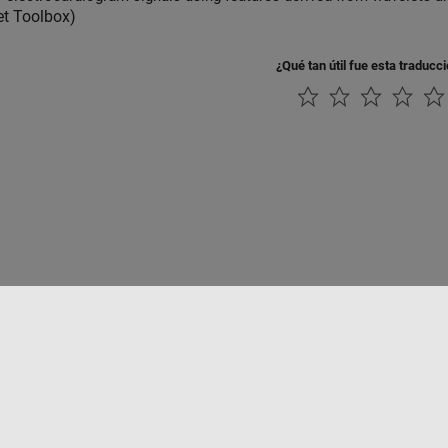
et Toolbox)
¿Qué tan útil fue esta traducc
rivacidad
Antipiratería
Estado de las aplicaciones
Información de contac