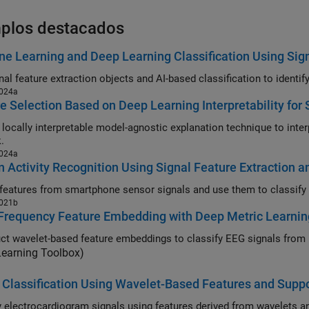
plos destacados
e Learning and Deep Learning Classification Using Sign
024a
e Selection Based on Deep Learning Interpretability for 
lly interpretable model-agnostic explanation technique to interpret decision-making processes of a deep l
.
024a
Activity Recognition Using Signal Feature Extraction 
021b
Frequency Feature Embedding with Deep Metric Learnin
Learning Toolbox)
 Classification Using Wavelet-Based Features and Supp