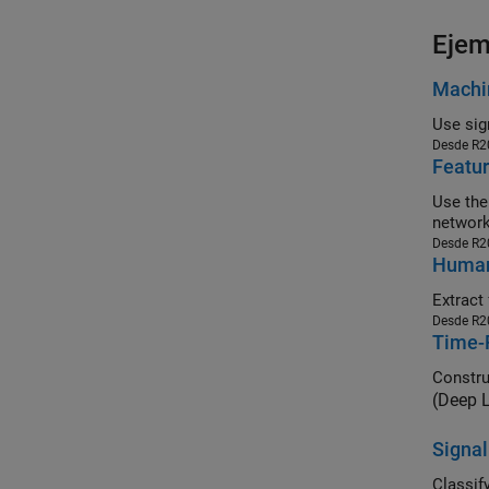
Ejem
Machin
Desde R2
Featur
Use the loca
network
Desde R2
Human 
Desde R2
Time-
(Deep 
Signal