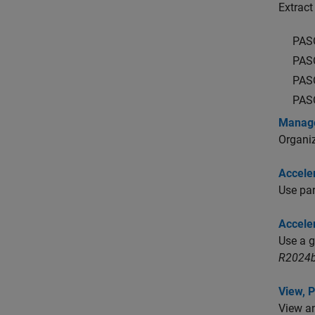
Extract
PAS
PAS
PAS
PAS
Manage
Organiz
Acceler
Use par
Acceler
Use a g
R2024b
View, P
View an