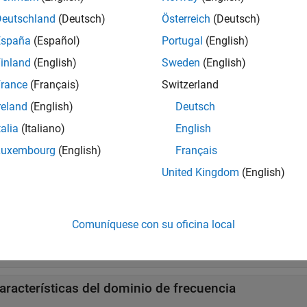
Deutschland
(Deutsch)
Österreich
(Deutsch)
l Labeler
Etiquetar atributos de señal, re
España
(Español)
Portugal
(English)
l Feature Extractor
Extract and analyze signal feat
inland
(English)
Sweden
(English)
rance
(Français)
Switzerland
iones
reland
(English)
Deutsch
ir todo
talia
(Italiano)
English
Luxembourg
(English)
Français
reprocesamiento de señales y mediciones
United Kingdom
(English)
estión de datos y almacenes de datos
Comuníquese con su oficina local
aracterísticas del dominio de tiempo
aracterísticas del dominio de frecuencia