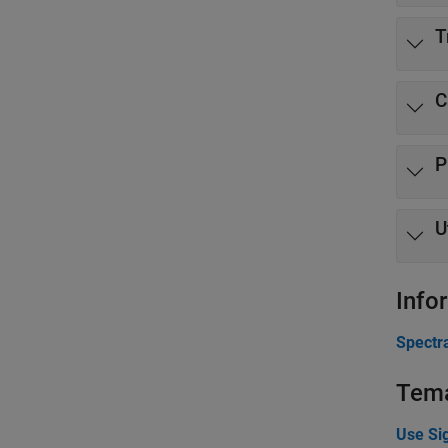
T
C
P
U
Info
Spectra
Tem
Use Si