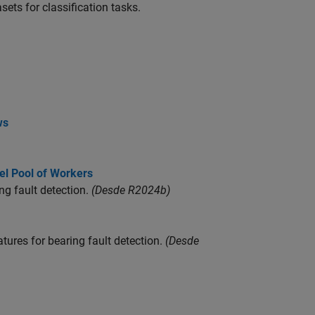
sets for classification tasks.
ws
lel Pool of Workers
ng fault detection.
(Desde R2024b)
tures for bearing fault detection.
(Desde