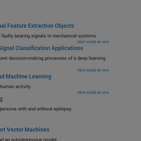
al Feature Extraction Objects
Use signal feature extraction objects and AI-based classification to identify faulty bearing signals in mechanical systems.
Abrir script en vivo
Signal Classification Applications
earning
Abrir script en vivo
and Machine Learning
Extract features from smartphone sensor signals and use them to classify human activity.
Abrir script en vivo
g
Construct wavelet-based feature embeddings to classify EEG signals from persons with and without epilepsy.
ort Vector Machines
Classify electrocardiogram signals using features derived from wavelets and an autoregressive model.