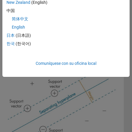
clases.
New Zealand
(English)
中国
El margen es la anchura máxima de la franja paralela al
简体中文
hiperplano que no contiene puntos de datos en su interior. Los
puntos de datos que marcan el límite de esta franja paralela y
English
están más cerca del hiperplano separador son los vectores de
日本
(日本語)
soporte. Los vectores de soporte hacen referencia a un
한국
(한국어)
subconjunto de las observaciones de entrenamiento que
determinan la ubicación del hiperplano separador.
Comuníquese con su oficina local