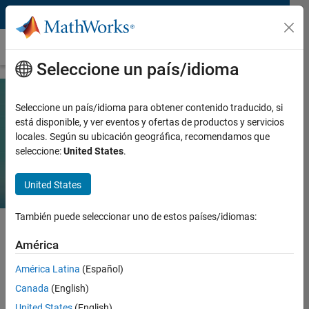
Saltar al contenido
Support Vector Machine (SVM)
Seleccione un país/idioma
Seleccione un país/idioma para obtener contenido traducido, si
Introducción a Support Vector
está disponible, y ver eventos y ofertas de productos y servicios
locales. Según su ubicación geográfica, recomendamos que
Machines (SVM)
seleccione:
United States
.
United States
También puede seleccionar uno de estos países/idiomas:
América
Una Support Vector Machine (SVM) es un algoritmo de Machine
Learning supervisado que busca el hiperplano que mejor separa
América Latina
(Español)
los puntos de datos de una clase de los de otra clase.
Canada
(English)
United States
(English)