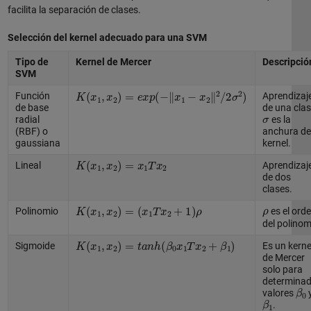
facilita la separación de clases.
Selección del kernel adecuado para una SVM
Tipo de
Kernel de Mercer
Descripció
SVM
K
(
x
1
,
x
2
)
=
e
x
p
(
−
‖
x
1
−
x
2
‖
2
/
2
σ
2
)
Función
Aprendizaj
de base
de una clas
σ
radial
es la
(RBF) o
anchura de
gaussiana
kernel.
K
(
x
1
,
x
2
)
=
x
1
T
x
2
Lineal
Aprendizaj
de dos
clases.
ρ
K
(
x
1
,
x
2
)
=
(
x
1
T
x
2
+
1
)
ρ
Polinomio
es el ord
del polinom
K
(
x
1
,
x
2
)
=
t
a
n
h
(
β
0
x
1
T
x
2
+
β
1
)
Sigmoide
Es un kerne
de Mercer
solo para
determina
β
0
valores
β
1
.