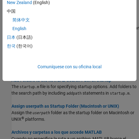
carpetas del sistema de archivos que MATLAB utiliza para
New Zealand
(English)
localizar archivos de forma eficiente.
中国
简体中文
Cambiar carpetas en la ruta de búsqueda
Añada y elimine carpetas de forma interactiva, además de cambiar
English
el orden de las carpetas en la ruta de búsqueda para la sesión
日本
(日本語)
actual de MATLAB y futuras sesiones de MATLAB.
한국
(한국어)
Use Search Path with Different MATLAB Installations
The default search path changes for each MATLAB version
Comuníquese con su oficina local
because the default folders that come with the products change.
Add Folders to the MATLAB Search Path at Startup
The
file is for specifying startup options. Add folders to
startup.m
the search path by including
statements in
.
addpath
startup.m
Assign userpath as Startup Folder (Macintosh or UNIX)
Assign the
folder as the startup folder on
Macintosh
or
userpath
®
UNIX
platforms.
Archivos y carpetas a los que accede MATLAB
Cuando no especifica la ruta a un archivo, MATLAB busca el