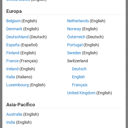
path
Save current search path
savepath
Europa
View or change default user work
userpath
Belgium
(English)
Netherlands
(English)
folder
Denmark
(English)
Norway
(English)
Generar una ruta de búsqueda
genpath
Deutschland
(Deutsch)
Österreich
(Deutsch)
Search path separator for current
pathsep
España
(Español)
Portugal
(English)
platform
Finland
(English)
Sweden
(English)
Abrir el cuadro de diálogo Set Path
pathtool
para ver y cambiar la ruta de
France
(Français)
Switzerland
búsqueda
Ireland
(English)
Deutsch
Restablecer una ruta de búsqueda al
restoredefaultpath
Italia
(Italiano)
English
estado instalado de fábrica
Luxembourg
(English)
Français
Refresh function and file system path
rehash
United Kingdom
(English)
caches
Asia-Pacífico
Temas
Australia
(English)
¿Qué es la ruta de búsqueda de MATLAB?
India
(English)
La ruta de búsqueda, o
ruta
, es un subconjunto de todas las