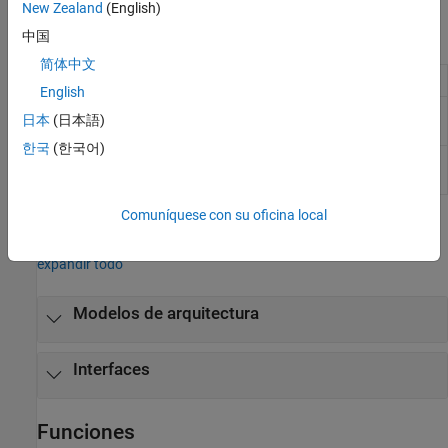
New Zealand
(English)
Bloques
中国
简体中文
Component
Add components to architecture model
English
Reference
Link to architectural definition or Simulink
日本
(日本語)
Component
behavior
한국
(한국어)
Adapter
Connect components with different
interfaces
Comuníquese con su oficina local
Clases
expandir todo
Modelos de arquitectura
Interfaces
Funciones