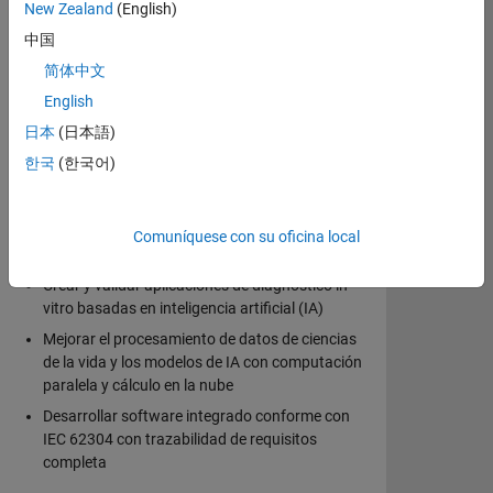
New Zealand
(English)
productos de MATLAB y Simulink para las
normativas de FDA/CE y cumplir con estándares
中国
como IEC 62304 durante el proceso de desarrollo.
简体中文
English
Con MATLAB y Simulink, puede:
日本
(日本語)
Diseñar y simular algoritmos para datos de
한국
(한국어)
sensores y sistemas de control
Simular y analizar datos de ciencias de la vida,
como multiómica, microscopía y espectrometría
Comuníquese con su oficina local
de masas
Crear y validar aplicaciones de diagnóstico in
vitro basadas en inteligencia artificial (IA)
Mejorar el procesamiento de datos de ciencias
de la vida y los modelos de IA con computación
paralela y cálculo en la nube
Desarrollar software integrado conforme con
IEC 62304 con trazabilidad de requisitos
completa