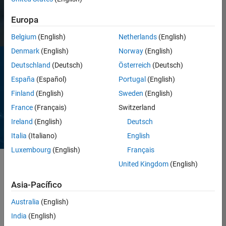
Comuníquese con ventas
Europa
Belgium
(English)
Netherlands
(English)
Denmark
(English)
Norway
(English)
Deutschland
(Deutsch)
Österreich
(Deutsch)
ARTÍCULO TÉCNICO
España
(Español)
Portugal
(English)
Desarrollo de software
embebido conforme con IEC
Finland
(English)
Sweden
(English)
62304 para dispositivos
France
(Français)
Switzerland
médicos
Ireland
(English)
Deutsch
Lea el artículo técnico
Italia
(Italiano)
English
Luxembourg
(English)
Français
United Kingdom
(English)
®
®
Con MATLAB
y Simulink
, profesionales de
Asia-Pacífico
ingeniería, investigación y ciencias pueden diseñar,
simular y probar dispositivos de diagnóstico in vitro
Australia
(English)
(IVD), al tiempo que cumplen con normativas y
India
(English)
estándares de la industria. Puede validar los