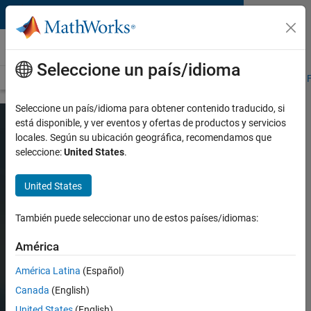
Saltar al contenido
Dispositivos médicos
Seleccione un país/idioma
Visión general
Aplicaciones de dispositivos médicos
Validación 
Seleccione un país/idioma para obtener contenido traducido, si
está disponible, y ver eventos y ofertas de productos y servicios
locales. Según su ubicación geográfica, recomendamos que
MATLAB y Simulink para
seleccione:
United States
.
dispositivos de diagnóstico in
vitro
United States
También puede seleccionar uno de estos países/idiomas:
Diseñe, simule y pruebe dispositivos de
diagnóstico in vitro (IVD)
América
América Latina
(Español)
Solicite presupuesto
Canada
(English)
United States
(English)