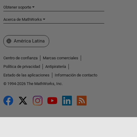
Obtener soporte
Acerca de MathWorks
Seleccione un país/idioma
América Latina
Centro de confianza
Marcas comerciales
Política de privacidad
Antipiratería
Estado de las aplicaciones
Información de contacto
© 1994-2026 The MathWorks, Inc.