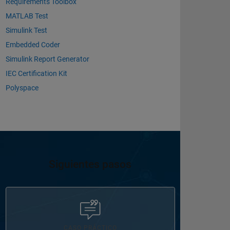
Requirements Toolbox
MATLAB Test
Simulink Test
Embedded Coder
Simulink Report Generator
IEC Certification Kit
Polyspace
Siguientes pasos
Navegación de panel
CASO PRÁCTICO