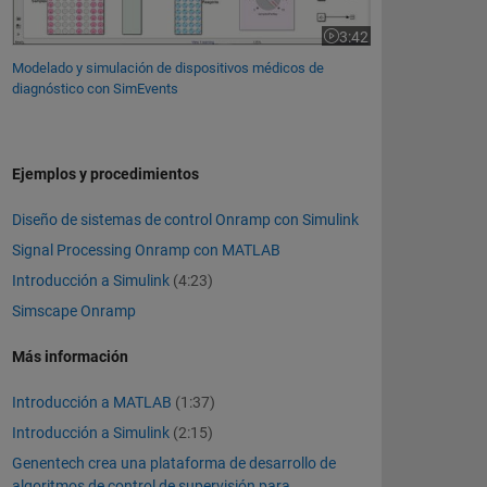
3:42
Duración del vídeo 3:42
Modelado y simulación de dispositivos médicos de
diagnóstico con SimEvents
Ejemplos y procedimientos
Diseño de sistemas de control Onramp con Simulink
Signal Processing Onramp con MATLAB
Introducción a Simulink
(4:23)
Simscape Onramp
Más información
Introducción a MATLAB
(1:37)
Introducción a Simulink
(2:15)
Genentech crea una plataforma de desarrollo de
algoritmos de control de supervisión para