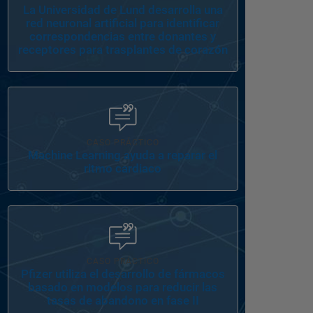
La Universidad de Lund desarrolla una
red neuronal artificial para identificar
correspondencias entre donantes y
receptores para trasplantes de corazón
Navegación de panel
CASO PRÁCTICO
Machine Learning ayuda a reparar el
ritmo cardiaco
Navegación de panel
CASO PRÁCTICO
Pfizer utiliza el desarrollo de fármacos
basado en modelos para reducir las
tasas de abandono en fase II